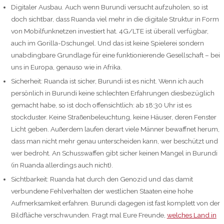
Digitaler Ausbau. Auch wenn Burundi versucht aufzuholen, so ist
doch sichtbar, dass Ruanda viel mehr in die digitale Struktur in Form
von Mobilfunknetzen investiert hat. 4G/LTE ist überall verfügbar,
auch im Gorilla-Dschungel. Und das ist keine Spielerei sondern
unabdingbare Grundlage für eine funktionierende Gesellschaft – bei
uns in Europa, genauso wie in Afrika.
Sicherheit: Ruanda ist sicher, Burundi ist es nicht. Wenn ich auch
persönlich in Burundi keine schlechten Erfahrungen diesbezüglich
gemacht habe, so ist doch offensichtlich: ab 18:30 Uhr ist es
stockduster. Keine Straßenbeleuchtung, keine Häuser, deren Fenster
Licht geben. Außerdem laufen derart viele Männer bewaffnet herum,
dass man nicht mehr genau unterscheiden kann, wer beschützt und
wer bedroht. An Schusswaffen gibt sicher keinen Mangel in Burundi
(in Ruanda allerdings auch nicht).
Sichtbarkeit: Ruanda hat durch den Genozid und das damit
verbundene Fehlverhalten der westlichen Staaten eine hohe
Aufmerksamkeit erfahren. Burundi dagegen ist fast komplett von der
Bildfläche verschwunden. Fragt mal Eure Freunde,
welches Land in