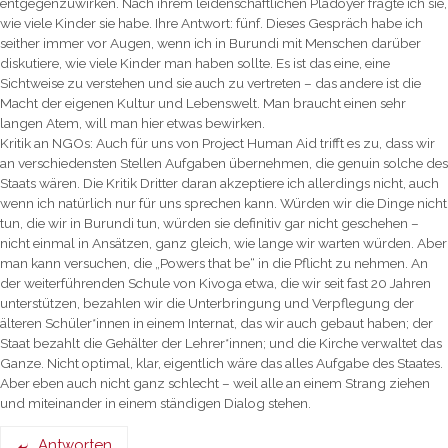
entgegenzuwirken. Nach ihrem leidenschaftlichen Plädoyer fragte ich sie,
wie viele Kinder sie habe. Ihre Antwort: fünf. Dieses Gespräch habe ich
seither immer vor Augen, wenn ich in Burundi mit Menschen darüber
diskutiere, wie viele Kinder man haben sollte. Es ist das eine, eine
Sichtweise zu verstehen und sie auch zu vertreten – das andere ist die
Macht der eigenen Kultur und Lebenswelt. Man braucht einen sehr
langen Atem, will man hier etwas bewirken.
Kritik an NGOs: Auch für uns von Project Human Aid trifft es zu, dass wir
an verschiedensten Stellen Aufgaben übernehmen, die genuin solche des
Staats wären. Die Kritik Dritter daran akzeptiere ich allerdings nicht, auch
wenn ich natürlich nur für uns sprechen kann. Würden wir die Dinge nicht
tun, die wir in Burundi tun, würden sie definitiv gar nicht geschehen –
nicht einmal in Ansätzen, ganz gleich, wie lange wir warten würden. Aber
man kann versuchen, die „Powers that be“ in die Pflicht zu nehmen. An
der weiterführenden Schule von Kivoga etwa, die wir seit fast 20 Jahren
unterstützen, bezahlen wir die Unterbringung und Verpflegung der
älteren Schüler*innen in einem Internat, das wir auch gebaut haben; der
Staat bezahlt die Gehälter der Lehrer*innen; und die Kirche verwaltet das
Ganze. Nicht optimal, klar, eigentlich wäre das alles Aufgabe des Staates.
Aber eben auch nicht ganz schlecht – weil alle an einem Strang ziehen
und miteinander in einem ständigen Dialog stehen.
Antworten