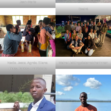
Jean-Marie
Desiré
Nadia, Jesca, Agnès, Eliane,
Meine Lieblingsösterreicherinnen
Fides, Fabiola und Odette