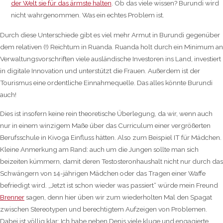
der Welt sie für das ärmste halten
. Ob das viele wissen? Burundi wird
nicht wahrgenommen. Was ein echtes Problem ist.
Durch diese Unterschiede gibt es viel mehr Armut in Burundi gegenüber
dem relativen (!) Reichtum in Ruanda. Ruanda holt durch ein Minimum an
Verwaltungsvorschriften viele ausländische Investoren ins Land, investiert
in digitale Innovation und unterstützt die Frauen. Außerdem ist der
Tourismus eine ordentliche Einnahmequelle. Das alles könnte Burundi
auch!
Dies ist insofern keine rein theoretische Überlegung, da wir, wenn auch
nur in einem winzigem Maße über das Curriculum einer vergrößerten
Berufsschule in Kivoga Einfluss hätten. Also zum Beispiel IT für Mädchen.
Kleine Anmerkung am Rand: auch um die Jungen sollte man sich
beizeiten kümmern, damit deren Testosteronhaushalt nicht nur durch das
Schwängern von 14-jährigen Mädchen oder das Tragen einer Waffe
befriedigt wird. „Jetzt ist schon wieder was passiert“ würde mein Freund
Brenner
sagen, denn hier üben wir zum wiederholten Mal den Spagat
zwischen Stereotypen und berechtigtem Aufzeigen von Problemen.
Dabei ist völlig klar: Ich habe neben Denis viele kluge und engagierte