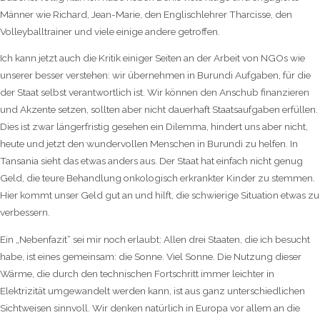
Männer wie Richard, Jean-Marie, den Englischlehrer Tharcisse, den
Volleyballtrainer und viele einige andere getroffen.
Ich kann jetzt auch die Kritik einiger Seiten an der Arbeit von NGOs wie
unserer besser verstehen: wir übernehmen in Burundi Aufgaben, für die
der Staat selbst verantwortlich ist. Wir können den Anschub finanzieren
und Akzente setzen, sollten aber nicht dauerhaft Staatsaufgaben erfüllen.
Dies ist zwar längerfristig gesehen ein Dilemma, hindert uns aber nicht,
heute und jetzt den wundervollen Menschen in Burundi zu helfen. In
Tansania sieht das etwas anders aus. Der Staat hat einfach nicht genug
Geld, die teure Behandlung onkologisch erkrankter Kinder zu stemmen.
Hier kommt unser Geld gut an und hilft, die schwierige Situation etwas zu
verbessern.
Ein „Nebenfazit“ sei mir noch erlaubt: Allen drei Staaten, die ich besucht
habe, ist eines gemeinsam: die Sonne. Viel Sonne. Die Nutzung dieser
Wärme, die durch den technischen Fortschritt immer leichter in
Elektrizität umgewandelt werden kann, ist aus ganz unterschiedlichen
Sichtweisen sinnvoll. Wir denken natürlich in Europa vor allem an die