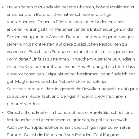
Frauen haben in Ruanda viel bessere Chancen, höhere Positionen zu
erreichen als in Burundi. Dies hat verschiedene wichtige
Konsequenzen: Frauen in Führungspositionen bedeuten einen
anderen Führungsstil, im Parlament andere Entscheidungen, in der
Firmenleitung andere Aspekte. Burundi kann es sich gerade wegen
seiner Armut nicht leisten, auf diese zusätzlichen Ressourcen zu
verzichten. Es steht uns Europäern natürlich nicht zu, in irgendeiner
Form darauf Einfluss zu nehmen, in welchem Alter eine Burundierin
ihr erstes Kind bekommt, aber wenn (Aus-)Bildung dazu führt, dass
diese Mädchen den Zeitpunkt selber bestimmen, dann finde ich das
gut. Möglicherweise ist der Nebeneffekt einer solchen
Selbstbestimmung, dass insgesamt die Bevölkerungszahl nicht ganz
so aus dem Ruder läuft und weniger Kinder in die Armut hinein
geboren werden.
Wirtschaftliche Freiheit in Ruanda: ohne viel Bürokratie, schnell und
fast steuerfrei ein Unternehmen zu gründen, ist politisch gewollt.
Auch der Korruptionsfaktor scheint deutlich geringer zu sein als in
Burundi. Das ist die Handschrift von Präsident Paul Kagame.