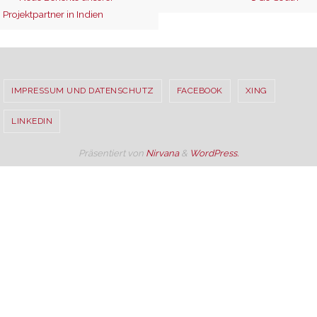
Projektpartner in Indien
IMPRESSUM UND DATENSCHUTZ
FACEBOOK
XING
LINKEDIN
Präsentiert von
Nirvana
&
WordPress.